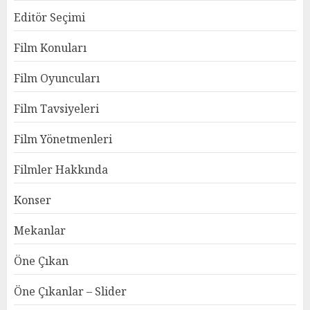
Editör Seçimi
Film Konuları
Film Oyuncuları
Film Tavsiyeleri
Film Yönetmenleri
Filmler Hakkında
Konser
Mekanlar
Öne Çıkan
Öne Çıkanlar – Slider