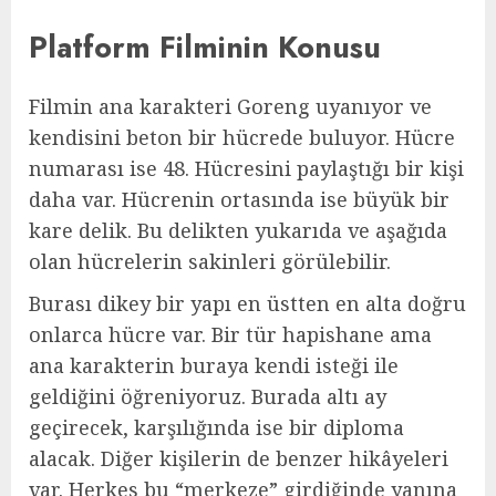
Platform Filminin Konusu
Filmin ana karakteri Goreng uyanıyor ve
kendisini beton bir hücrede buluyor. Hücre
numarası ise 48. Hücresini paylaştığı bir kişi
daha var. Hücrenin ortasında ise büyük bir
kare delik. Bu delikten yukarıda ve aşağıda
olan hücrelerin sakinleri görülebilir.
Burası dikey bir yapı en üstten en alta doğru
onlarca hücre var. Bir tür hapishane ama
ana karakterin buraya kendi isteği ile
geldiğini öğreniyoruz. Burada altı ay
geçirecek, karşılığında ise bir diploma
alacak. Diğer kişilerin de benzer hikâyeleri
var. Herkes bu “merkeze” girdiğinde yanına