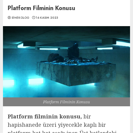
Platform Filminin Konusu
SINEKOLOG
16 KASIM 2023
Platform Filminin Konusu
Platform filminin konusu,
bir
hapishanede üzeri yiyecekle kaplı bir