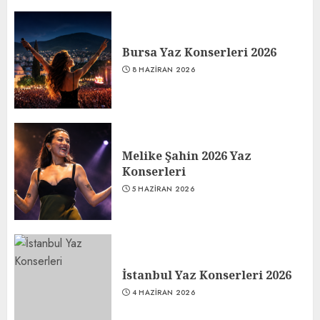
Bursa Yaz Konserleri 2026
8 HAZIRAN 2026
Melike Şahin 2026 Yaz
Konserleri
5 HAZIRAN 2026
İstanbul Yaz Konserleri 2026
4 HAZIRAN 2026