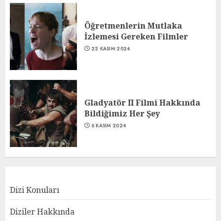
Öğretmenlerin Mutlaka
İzlemesi Gereken Filmler
22 KASIM 2024
Gladyatör II Filmi Hakkında
Bildiğimiz Her Şey
6 KASIM 2024
Dizi Konuları
Diziler Hakkında