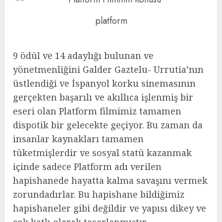
platform
9 ödül ve 14 adaylığı bulunan ve
yönetmenliğini Galder Gaztelu- Urrutia’nın
üstlendiği ve İspanyol korku sinemasının
gerçekten başarılı ve akıllıca işlenmiş bir
eseri olan Platform filmimiz tamamen
dispotik bir gelecekte geçiyor. Bu zaman da
insanlar kaynakları tamamen
tüketmişlerdir ve sosyal statü kazanmak
içinde sadece Platform adı verilen
hapishanede hayatta kalma savaşını vermek
zorundadırlar. Bu hapishane bildiğimiz
hapishaneler gibi değildir ve yapısı dikey ve