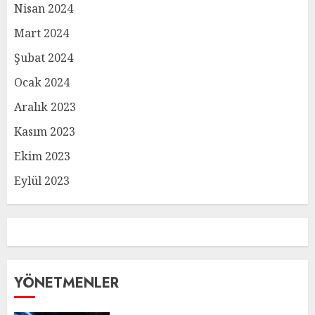
Nisan 2024
Mart 2024
Şubat 2024
Ocak 2024
Aralık 2023
Kasım 2023
Ekim 2023
Eylül 2023
YÖNETMENLER