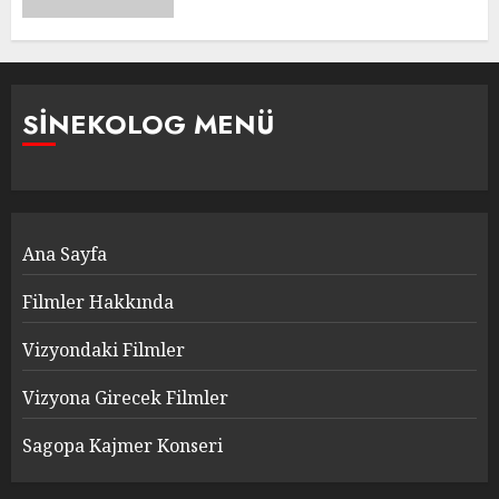
SINEKOLOG MENÜ
Ana Sayfa
Filmler Hakkında
Vizyondaki Filmler
Vizyona Girecek Filmler
Sagopa Kajmer Konseri