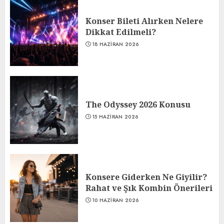
Konser Bileti Alırken Nelere
Dikkat Edilmeli?
18 HAZIRAN 2026
The Odyssey 2026 Konusu
15 HAZIRAN 2026
Konsere Giderken Ne Giyilir?
Rahat ve Şık Kombin Önerileri
10 HAZIRAN 2026