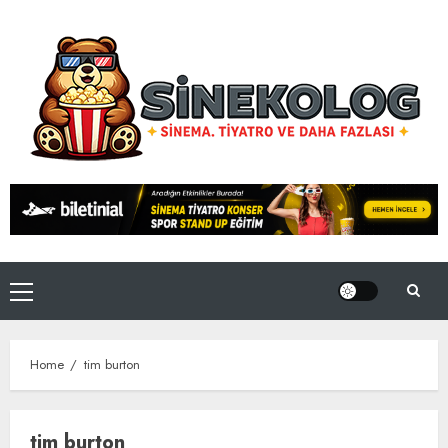
Skip
to
content
Primary
Menu
Home
tim burton
tim burton