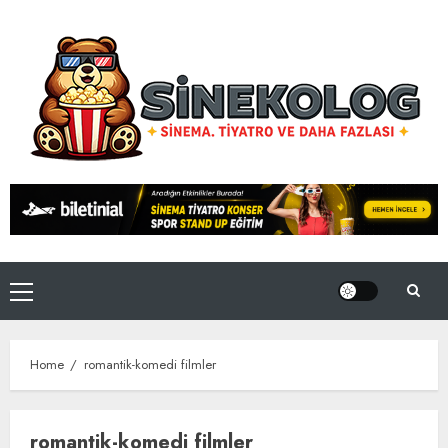
Skip
to
content
Primary
Menu
Home
romantik-komedi filmler
romantik-komedi filmler