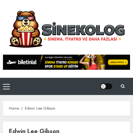
Skip
to
content
Primary
Menu
Home
Edwin Lee Gibson
Edwin Lee Gibson